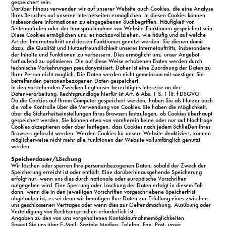
gespeichert sein.
Darüber hinaus verwenden wir auf unserer Website auch Cookies, die eine Analyse
Ihres Besuches auf unseren Internetseiten ermöglichen. In diesen Cookies können
insbesondere Informationen zu eingegebenen Suchbegriffen, Häufigkeit von
Seitenaufrufen oder der Inanspruchnahme von Website-Funktionen gespeichert sein.
Diese Cookies ermöglichen uns, es nachzuvollziehen, wie häufig und auf welche
Art der Internetauftritt und dessen Funktionen genutzt werden. Sie dienen damit
dazu, die Qualität und Nutzerfreundlichkeit unseres Internetauftritts, insbesondere
der Inhalte und Funktionen zu verbessern. Dies ermöglicht uns, unser Angebot
fortlaufend zu optimieren. Die auf diese Weise erhobenen Daten werden durch
technische Vorkehrungen pseudonymisiert. Daher ist eine Zuordnung der Daten zu
Ihrer Person nicht möglich. Die Daten werden nicht gemeinsam mit sonstigen Sie
betreffenden personenbezogenen Daten gespeichert.
In den vorstehenden Zwecken liegt unser berechtigtes Interesse an der
Datenverarbeitung. Rechtsgrundlage hierfür ist Art. 6 Abs. 1 S. 1 lit. f DSGVO.
Da die Cookies auf Ihrem Computer gespeichert werden, haben Sie als Nutzer auch
die volle Kontrolle über die Verwendung von Cookies. Sie haben die Möglichkeit,
über die Sicherheitseinstellungen Ihres Browsers festzulegen, ob Cookies überhaupt
gespeichert werden. Sie können etwa von vornherein keine oder nur auf Nachfrage
Cookies akzeptieren oder aber festlegen, dass Cookies nach jedem Schließen Ihres
Browsers gelöscht werden. Werden Cookies für unsere Website deaktiviert, können
möglicherweise nicht mehr alle Funktionen der Website vollumfänglich genutzt
werden.
Speicherdauer/Löschung
Wir löschen oder sperren Ihre personenbezogenen Daten, sobald der Zweck der
Speicherung erreicht ist oder entfällt. Eine darüberhinausgehende Speicherung
erfolgt nur, wenn uns dies durch nationale oder europäische Vorschriften
aufgegeben wird. Eine Sperrung oder Löschung der Daten erfolgt in diesem Fall
dann, wenn die in den jeweiligen Vorschriften vorgeschriebene Speicherfrist
abgelaufen ist, es sei denn wir benötigen Ihre Daten zur Erfüllung eines zwischen
uns geschlossenen Vertrages oder wenn dies zur Geltendmachung, Ausübung oder
Verteidigung von Rechtsansprüchen erforderlich ist.
Angaben zu den von uns vorgehaltenen Kontaktaufnahmemöglichkeiten
Soweit Sie uns über E-Mail, Soziale Medien, Telefon, Fax, Post, unser