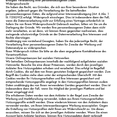
erfolgten Verarbeitung Ihrer personenbezogenen Daten.
Widerspruchsrecht
Sie haben das Recht, aus Gründen, die sich aus Ihrer besonderen Situation
ergeben, jederzeit gegen die Verarbeitung der Sie betreffenden
personenbezogenen Daten, die aufgrund einer Interessenabwägung (Art. 6 Abs. 1
lit. f DSGVO) erfolgt, Widerspruch einzulegen. Dies ist insbesondere dann der Fall,
wenn die Datenverarbeitung nicht zur Erfüllung eines Vertrages erforderlich ist.
Sofern Sie von Ihrem Widerspruchsrecht Gebrauch machen, bitten wir Sie um die
Darlegung der Gründe. Wir werden Ihre personenbezogenen Daten dann nicht
mehr verarbeiten, es sei denn, wir können Ihnen gegenüber nachweisen, dass
zwingende schutzwürdige Gründe an der Datenverarbeitung Ihre Interessen und
Rechte überwiegen.
Unabhängig vom vorstehend Gesagten, haben Sie das jederzeitige Recht, der
Verarbeitung Ihrer personenbezogenen Daten für Zwecke der Werbung und
Datenanalyse zu widersprechen.
Ihren Widerspruch richten Sie bitte an die oben angegebene Kontaktadresse des
Verantwortlichen.
Unsere Onlinepräsenzen bei sozialen Netzwerken
Wir betreiben Onlinepräsenzen innerhalb der nachfolgend aufgelisteten sozialen
Netzwerke. Besuche Sie eine dieser Präsenzen, werden durch den jeweiligen
Anbieter Ihre Nutzungsdaten erhoben und verarbeitet. Dies erfolgt im Regelfall
durch Cookies, die auf dem von Ihnen genutzten Endgerät gespeichert werden. Zum
Begriff des Cookies siehe oben unter der entsprechenden Überschrift. Mit den
Cookies werden Ihr Nutzungsverhalten und Ihre Interessen gespeichert und
entsprechende Nutzungsprofile angelegt. In den Nutzungsprofilen können zudem
Daten unabhängig des von Ihnen verwendeten Gerätes gespeichert werden. Dies ist
insbesondere dann der Fall, wenn Sie Mitglied der jeweiligen Plattform und bei
dieser eingeloggt sind.
Die erhobenen Daten werden von dem Anbieter in der Regel zum Zwecke der
Werbung und Marktforschung verwendet, indem aus Ihrem Nutzungsverhalten
Nutzungsprofile erstellt werden. Diese wiederum können von den Anbietern dazu
verwendet werden, um Ihnen interessenbezogene Werbung auszuspielen. Gegen
die Erstellung von Nutzerprofilen steht Ihnen ein Widerrufsrecht zu. Um dieses
auszuüben, müssen Sie sich an den jeweiligen Anbieter wenden. Wenn Sie einen
Account beim Anbieter besitzen, können Ihre Nutzungsdaten damit verknüpft