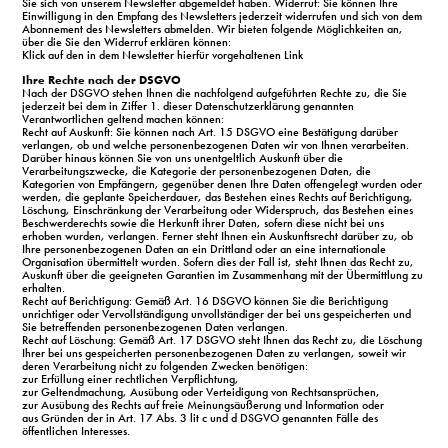
Sie sich von unserem Newsletter abgemeldet haben. Widerruf: Sie können Ihre
Einwilligung in den Empfang des Newsletters jederzeit widerrufen und sich von dem
Abonnement des Newsletters abmelden. Wir bieten folgende Möglichkeiten an,
über die Sie den Widerruf erklären können:
Klick auf den in dem Newsletter hierfür vorgehaltenen Link
Ihre Rechte nach der DSGVO
Nach der DSGVO stehen Ihnen die nachfolgend aufgeführten Rechte zu, die Sie
jederzeit bei dem in Ziffer 1. dieser Datenschutzerklärung genannten
Verantwortlichen geltend machen können:
Recht auf Auskunft: Sie können nach Art. 15 DSGVO eine Bestätigung darüber
verlangen, ob und welche personenbezogenen Daten wir von Ihnen verarbeiten.
Darüber hinaus können Sie von uns unentgeltlich Auskunft über die
Verarbeitungszwecke, die Kategorie der personenbezogenen Daten, die
Kategorien von Empfängern, gegenüber denen Ihre Daten offengelegt wurden oder
werden, die geplante Speicherdauer, das Bestehen eines Rechts auf Berichtigung,
Löschung, Einschränkung der Verarbeitung oder Widerspruch, das Bestehen eines
Beschwerderechts sowie die Herkunft ihrer Daten, sofern diese nicht bei uns
erhoben wurden, verlangen. Ferner steht Ihnen ein Auskunftsrecht darüber zu, ob
Ihre personenbezogenen Daten an ein Drittland oder an eine internationale
Organisation übermittelt wurden. Sofern dies der Fall ist, steht Ihnen das Recht zu,
Auskunft über die geeigneten Garantien im Zusammenhang mit der Übermittlung zu
erhalten.
Recht auf Berichtigung: Gemäß Art. 16 DSGVO können Sie die Berichtigung
unrichtiger oder Vervollständigung unvollständiger der bei uns gespeicherten und
Sie betreffenden personenbezogenen Daten verlangen.
Recht auf Löschung: Gemäß Art. 17 DSGVO steht Ihnen das Recht zu, die Löschung
Ihrer bei uns gespeicherten personenbezogenen Daten zu verlangen, soweit wir
deren Verarbeitung nicht zu folgenden Zwecken benötigen:
zur Erfüllung einer rechtlichen Verpflichtung,
zur Geltendmachung, Ausübung oder Verteidigung von Rechtsansprüchen,
zur Ausübung des Rechts auf freie Meinungsäußerung und Information oder
aus Gründen der in Art. 17 Abs. 3 lit c und d DSGVO genannten Fälle des
öffentlichen Interesses.