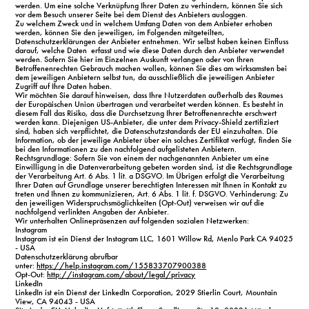
werden. Um eine solche Verknüpfung Ihrer Daten zu verhindern, können Sie sich
vor dem Besuch unserer Seite bei dem Dienst des Anbieters ausloggen.
Zu welchem Zweck und in welchem Umfang Daten von dem Anbieter erhoben
werden, können Sie den jeweiligen, im Folgenden mitgeteilten,
Datenschutzerklärungen der Anbieter entnehmen. Wir selbst haben keinen Einfluss
darauf, welche Daten erfasst und wie diese Daten durch den Anbieter verwendet
werden. Sofern Sie hier im Einzelnen Auskunft verlangen oder von Ihren
Betroffenenrechten Gebrauch machen wollen, können Sie dies am wirksamsten bei
dem jeweiligen Anbietern selbst tun, da ausschließlich die jeweiligen Anbieter
Zugriff auf Ihre Daten haben.
Wir möchten Sie darauf hinweisen, dass Ihre Nutzerdaten außerhalb des Raumes
der Europäischen Union übertragen und verarbeitet werden können. Es besteht in
diesem Fall das Risiko, dass die Durchsetzung Ihrer Betroffenenrechte erschwert
werden kann. Diejenigen US-Anbieter, die unter dem Privacy-Shield zertifiziert
sind, haben sich verpflichtet, die Datenschutzstandards der EU einzuhalten. Die
Information, ob der jeweilige Anbieter über ein solches Zertifikat verfügt, finden Sie
bei den Informationen zu den nachfolgend aufgelisteten Anbietern.
Rechtsgrundlage: Sofern Sie von einem der nachgenannten Anbieter um eine
Einwilligung in die Datenverarbeitung gebeten worden sind, ist die Rechtsgrundlage
der Verarbeitung Art. 6 Abs. 1 lit. a DSGVO. Im Übrigen erfolgt die Verarbeitung
Ihrer Daten auf Grundlage unserer berechtigten Interessen mit Ihnen in Kontakt zu
treten und Ihnen zu kommunizieren, Art. 6 Abs. 1 lit. f. DSGVO. Verhinderung: Zu
den jeweiligen Widerspruchsmöglichkeiten (Opt-Out) verweisen wir auf die
nachfolgend verlinkten Angaben der Anbieter.
Wir unterhalten Onlinepräsenzen auf folgenden sozialen Netzwerken:
Instagram
Instagram ist ein Dienst der Instagram LLC, 1601 Willow Rd, Menlo Park CA 94025
- USA
Datenschutzerklärung abrufbar
unter:
https://help.instagram.com/155833707900388
Opt-Out:
http://instagram.com/about/legal/privacy
LinkedIn
LinkedIn ist ein Dienst der LinkedIn Corporation, 2029 Stierlin Court, Mountain
View, CA 94043 - USA