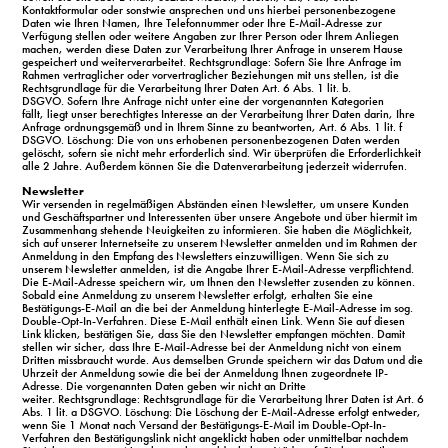
Kontaktformular oder sonstwie ansprechen und uns hierbei personenbezogene
Daten wie Ihren Namen, Ihre Telefonnummer oder Ihre E-Mail-Adresse zur
Verfügung stellen oder weitere Angaben zur Ihrer Person oder Ihrem Anliegen
machen, werden diese Daten zur Verarbeitung Ihrer Anfrage in unserem Hause
gespeichert und weiterverarbeitet. Rechtsgrundlage: Sofern Sie Ihre Anfrage im
Rahmen vertraglicher oder vorvertraglicher Beziehungen mit uns stellen, ist die
Rechtsgrundlage für die Verarbeitung Ihrer Daten Art. 6 Abs. 1 lit. b.
DSGVO. Sofern Ihre Anfrage nicht unter eine der vorgenannten Kategorien
fällt, liegt unser berechtigtes Interesse an der Verarbeitung Ihrer Daten darin, Ihre
Anfrage ordnungsgemäß und in Ihrem Sinne zu beantworten, Art. 6 Abs. 1 lit. f
DSGVO. Löschung: Die von uns erhobenen personenbezogenen Daten werden
gelöscht, sofern sie nicht mehr erforderlich sind. Wir überprüfen die Erforderlichkeit
alle 2 Jahre. Außerdem können Sie die Datenverarbeitung jederzeit widerrufen.
Newsletter
Wir versenden in regelmäßigen Abständen einen Newsletter, um unsere Kunden
und Geschäftspartner und Interessenten über unsere Angebote und über hiermit im
Zusammenhang stehende Neuigkeiten zu informieren. Sie haben die Möglichkeit,
sich auf unserer Internetseite zu unserem Newsletter anmelden und im Rahmen der
Anmeldung in den Empfang des Newsletters einzuwilligen. Wenn Sie sich zu
unserem Newsletter anmelden, ist die Angabe Ihrer E-Mail-Adresse verpflichtend.
Die E-Mail-Adresse speichern wir, um Ihnen den Newsletter zusenden zu können.
Sobald eine Anmeldung zu unserem Newsletter erfolgt, erhalten Sie eine
Bestätigungs-E-Mail an die bei der Anmeldung hinterlegte E-Mail-Adresse im sog.
Double-Opt-In-Verfahren. Diese E-Mail enthält einen Link. Wenn Sie auf diesen
Link klicken, bestätigen Sie, dass Sie den Newsletter empfangen möchten. Damit
stellen wir sicher, dass Ihre E-Mail-Adresse bei der Anmeldung nicht von einem
Dritten missbraucht wurde. Aus demselben Grunde speichern wir das Datum und die
Uhrzeit der Anmeldung sowie die bei der Anmeldung Ihnen zugeordnete IP-
Adresse. Die vorgenannten Daten geben wir nicht an Dritte
weiter. Rechtsgrundlage: Rechtsgrundlage für die Verarbeitung Ihrer Daten ist Art. 6
Abs. 1 lit. a DSGVO. Löschung: Die Löschung der E-Mail-Adresse erfolgt entweder,
wenn Sie 1 Monat nach Versand der Bestätigungs-E-Mail im Double-Opt-In-
Verfahren den Bestätigungslink nicht angeklickt haben oder unmittelbar nachdem