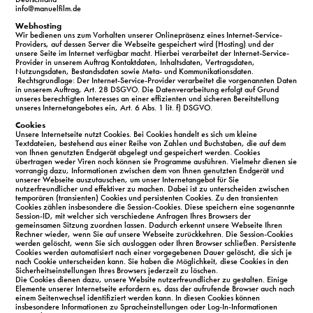
info@manuelfilm.de
Webhosting
Wir bedienen uns zum Vorhalten unserer Onlinepräsenz eines Internet-Service-
Providers, auf dessen Server die Webseite gespeichert wird (Hosting) und der
unsere Seite im Internet verfügbar macht. Hierbei verarbeitet der Internet-Service-
Provider in unserem Auftrag Kontaktdaten, Inhaltsdaten, Vertragsdaten,
Nutzungsdaten, Bestandsdaten sowie Meta- und Kommunikationsdaten.
Rechtsgrundlage: Der Internet-Service-Provider verarbeitet die vorgenannten Daten
in unserem Auftrag, Art. 28 DSGVO. Die Datenverarbeitung erfolgt auf Grund
unseres berechtigten Interesses an einer effizienten und sicheren Bereitstellung
unseres Internetangebotes ein, Art. 6 Abs. 1 lit. f) DSGVO.
Cookies
Unsere Internetseite nutzt Cookies. Bei Cookies handelt es sich um kleine
Textdateien, bestehend aus einer Reihe von Zahlen und Buchstaben, die auf dem
von Ihnen genutzten Endgerät abgelegt und gespeichert werden. Cookies
übertragen weder Viren noch können sie Programme ausführen. Vielmehr dienen sie
vorrangig dazu, Informationen zwischen dem von Ihnen genutzten Endgerät und
unserer Webseite auszutauschen, um unser Internetangebot für Sie
nutzerfreundlicher und effektiver zu machen. Dabei ist zu unterscheiden zwischen
temporären (transienten) Cookies und persistenten Cookies. Zu den transienten
Cookies zählen insbesondere die Session-Cookies. Diese speichern eine sogenannte
Session-ID, mit welcher sich verschiedene Anfragen Ihres Browsers der
gemeinsamen Sitzung zuordnen lassen. Dadurch erkennt unsere Webseite Ihren
Rechner wieder, wenn Sie auf unsere Webseite zurückkehren. Die Session-Cookies
werden gelöscht, wenn Sie sich ausloggen oder Ihren Browser schließen. Persistente
Cookies werden automatisiert nach einer vorgegebenen Dauer gelöscht, die sich je
nach Cookie unterscheiden kann. Sie haben die Möglichkeit, diese Cookies in den
Sicherheitseinstellungen Ihres Browsers jederzeit zu löschen.
Die Cookies dienen dazu, unsere Website nutzerfreundlicher zu gestalten. Einige
Elemente unserer Internetseite erfordern es, dass der aufrufende Browser auch nach
einem Seitenwechsel identifiziert werden kann. In diesen Cookies können
insbesondere Informationen zu Spracheinstellungen oder Log-In-Informationen