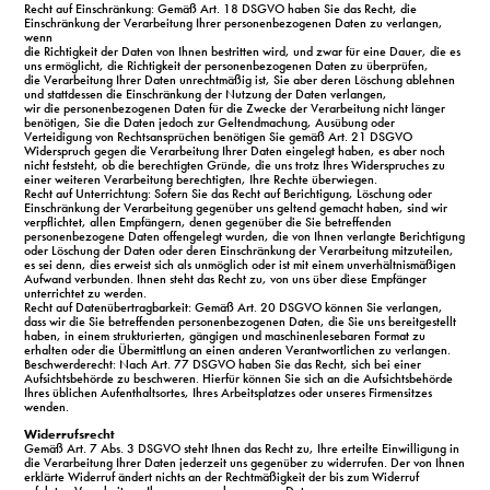
Recht auf Einschränkung: Gemäß Art. 18 DSGVO haben Sie das Recht, die
Einschränkung der Verarbeitung Ihrer personenbezogenen Daten zu verlangen,
wenn
die Richtigkeit der Daten von Ihnen bestritten wird, und zwar für eine Dauer, die es
uns ermöglicht, die Richtigkeit der personenbezogenen Daten zu überprüfen,
die Verarbeitung Ihrer Daten unrechtmäßig ist, Sie aber deren Löschung ablehnen
und stattdessen die Einschränkung der Nutzung der Daten verlangen,
wir die personenbezogenen Daten für die Zwecke der Verarbeitung nicht länger
benötigen, Sie die Daten jedoch zur Geltendmachung, Ausübung oder
Verteidigung von Rechtsansprüchen benötigen Sie gemäß Art. 21 DSGVO
Widerspruch gegen die Verarbeitung Ihrer Daten eingelegt haben, es aber noch
nicht feststeht, ob die berechtigten Gründe, die uns trotz Ihres Widerspruches zu
einer weiteren Verarbeitung berechtigten, Ihre Rechte überwiegen.
Recht auf Unterrichtung: Sofern Sie das Recht auf Berichtigung, Löschung oder
Einschränkung der Verarbeitung gegenüber uns geltend gemacht haben, sind wir
verpflichtet, allen Empfängern, denen gegenüber die Sie betreffenden
personenbezogene Daten offengelegt wurden, die von Ihnen verlangte Berichtigung
oder Löschung der Daten oder deren Einschränkung der Verarbeitung mitzuteilen,
es sei denn, dies erweist sich als unmöglich oder ist mit einem unverhältnismäßigen
Aufwand verbunden. Ihnen steht das Recht zu, von uns über diese Empfänger
unterrichtet zu werden.
Recht auf Datenübertragbarkeit: Gemäß Art. 20 DSGVO können Sie verlangen,
dass wir die Sie betreffenden personenbezogenen Daten, die Sie uns bereitgestellt
haben, in einem strukturierten, gängigen und maschinenlesebaren Format zu
erhalten oder die Übermittlung an einen anderen Verantwortlichen zu verlangen.
Beschwerderecht: Nach Art. 77 DSGVO haben Sie das Recht, sich bei einer
Aufsichtsbehörde zu beschweren. Hierfür können Sie sich an die Aufsichtsbehörde
Ihres üblichen Aufenthaltsortes, Ihres Arbeitsplatzes oder unseres Firmensitzes
wenden.
Widerrufsrecht
Gemäß Art. 7 Abs. 3 DSGVO steht Ihnen das Recht zu, Ihre erteilte Einwilligung in
die Verarbeitung Ihrer Daten jederzeit uns gegenüber zu widerrufen. Der von Ihnen
erklärte Widerruf ändert nichts an der Rechtmäßigkeit der bis zum Widerruf