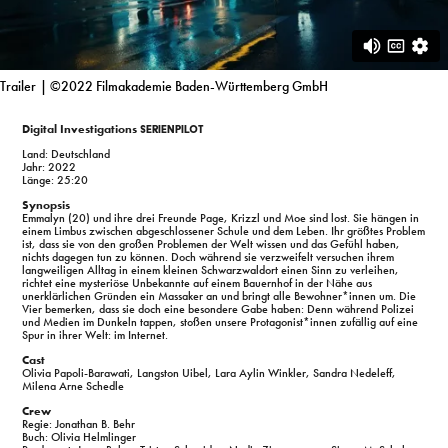
Trailer
| ©2022 Filmakademie Baden-Württemberg GmbH
Digital Investigations
Serienpilot
Land: Deutschland
Jahr: 2022
Länge: 25:20
Synopsis
Emmalyn (20) und ihre drei Freunde Page, Krizzl und Moe sind lost. Sie hängen in
einem Limbus zwischen abgeschlossener Schule und dem Leben. Ihr größtes Problem
ist, dass sie von den großen Problemen der Welt wissen und das Gefühl haben,
nichts dagegen tun zu können. Doch während sie verzweifelt versuchen ihrem
langweiligen Alltag in einem kleinen Schwarzwaldort einen Sinn zu verleihen,
richtet eine mysteriöse Unbekannte auf einem Bauernhof in der Nähe aus
unerklärlichen Gründen ein Massaker an und bringt alle Bewohner*innen um. Die
Vier bemerken, dass sie doch eine besondere Gabe haben: Denn während Polizei
und Medien im Dunkeln tappen, stoßen unsere Protagonist*innen zufällig auf eine
Spur in ihrer Welt: im Internet.
Cast
Olivia Papoli-Barawati, Langston Uibel, Lara Aylin Winkler, Sandra Nedeleff,
Milena Arne Schedle
Crew
Regie: Jonathan B. Behr
Buch: Olivia Helmlinger