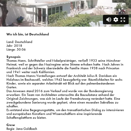
Wo ich bin, ist Deutschland
Land: Deutschland
Jahr: 2018
Länge: 50:06
Synopsis
Thomas Mann, Schriftsteller und Nobelpreisträger, verließ 1933 seine Münchner
Heimat, weil er gegen das Naziregime seine Stimme erhoben hatte. Nach Jahren in
Frankreich und der Schweiz übersiedelte die Familie Mann 1938 nach Princeton
und 1941 weiter nach Kalifornien.
Nach Thomas Manns Vorstellungen entwarf der Architekt Julius R. Davidson ein
Holzhaus im Bauhausstil, welches 1942 bezugsfertig war. Räumlichkeiten für sechs
Kinder, sowie ein separater Arbeitstrakt mit Blick auf den palmenbestandenen
Garten.
Das Anwesen stand 2016 zum Verkauf und wurde von der Bundesregierung
erworben. Ein Team von Architekten untersuchte die Bausubstanz anhand der
Original-Zeichnungen, was sich im Laufe der Fremdnutzung verändert hatte. Eine
zweckgebundene Sanierung wurde geplant, ohne einen musealen Sakralbau zu
schaffen.
Es entstand eine Begegnungsstätte, um den transatlantischen Dialog zu intensivieren
und europäischen Künstlern und Wissenschaftlern eine inspirierende
Schaffensplattform zu bieten.
Crew
Regie: Jana Goldbach