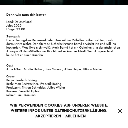
Denn wie man sich bettet
Land: Deutschland
Jahr: 2023
Länge: 23:00
Synopsis
Der wohnungslose Bettenverkäufer Uwe will im Möbelhaus übernachten, doch
daraus wird nichts. Der alternde Sicherheitsmann Bernd erwischt ihn und will ihn
loswerden. Was Uwe nicht weiß: Auch Bernd hat ein Geheimnis. In der nächtlichen
Anonymität des Möbelhauses fälscht und verkauft er Identitäten. Ausgerechnet
heute hat er einen Kunden.
Cast
Arne Löber, Martin Umbau, Tom Gronau, Alina Heipe, Liliana Merker
Crew
Regie: Frederik Bösing
Buch: Max Rechtsteiner, Frederik Bösing
Produzent: Tristan Schneider, Julius Wieler
Kamera: Benedict Uphoff
Schnitt: Jueli Kanuma
Kostüm: Malena Jaiser
Szenenbild: Marie Brossmann, Pia Beckmann
Wir verwenden Cookies auf unserer Website.
Sound Design: Timo Klabunde
Musik: Kilian Oser
Weitere Infos unter Datenschutzerklärung.
Akzeptieren
Ablehnen
Produktion: Filmakademie Baden-Württemberg GmbH
Passwort erhalten? Jetzt ganzen Film ansehen.